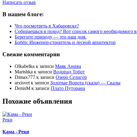
Написать отзыв
В нашем блоге:
Что посмотреть в Хабаровске?
Собираешься в поход? Вот список самого необходимого в
Берегите природу — это наш дом.
Бобёр: Инженер-строитель и лесной архитектор
Свежие комментарии
Olkabelka
к записи
Маяк Анива
Marishka
к записи
Водопад Тобот
Dimax777
к записи
Озеро Селигер
arxisvet
к записи
Золотые Ворота (скала) — Скалы
DenisM
к записи
Плато Путорана
Похожие объявления
Реки
Кама - Реки