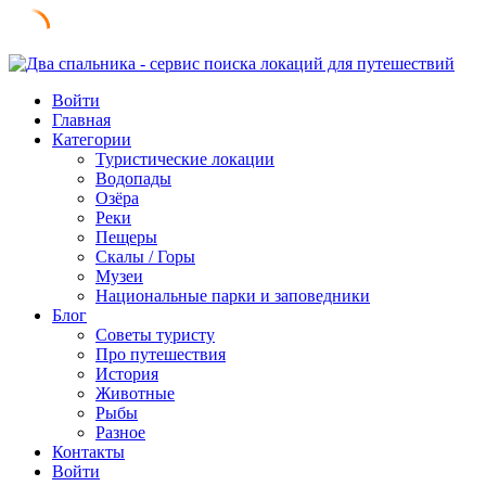
Skip
to
Войти
content
Главная
Категории
Туристические локации
Водопады
Озёра
Реки
Пещеры
Скалы / Горы
Музеи
Национальные парки и заповедники
Блог
Советы туристу
Про путешествия
История
Животные
Рыбы
Разное
Контакты
Войти