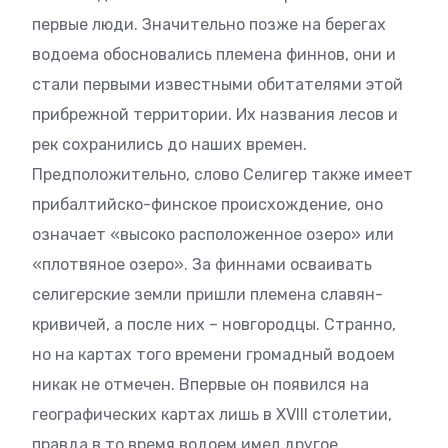
первые люди. Значительно позже на берегах
водоема обосновались племена финнов, они и
стали первыми известными обитателями этой
прибрежной территории. Их названия лесов и
рек сохранились до наших времен.
Предположительно, слово Селигер также имеет
прибалтийско-финское происхождение, оно
означает «высоко расположенное озеро» или
«плотвяное озеро». За финнами осваивать
селигерские земли пришли племена славян-
кривичей, а после них – новгородцы. Странно,
но на картах того времени громадный водоем
никак не отмечен. Впервые он появился на
географических картах лишь в XVIII столетии,
правда в то время водоем имел другое