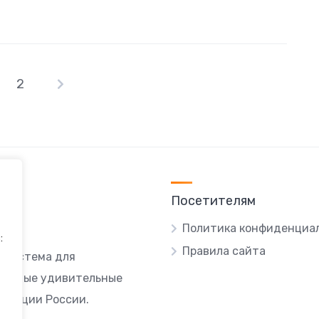
2
Пагинация
записей
Посетителям
Политика конфиденциа
:
Правила сайта
я система для
ы самые удивительные
локации России.