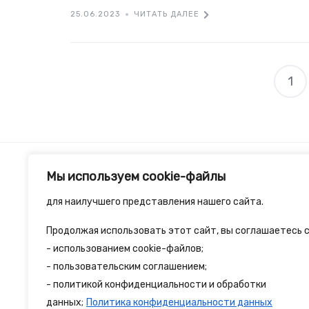
25.06.2023
ЧИТАТЬ ДАЛЕЕ
1
Мы используем cookie-файлы
для наилучшего представления нашего сайта.
Продолжая использовать этот сайт, вы соглашаетесь с
2spalnika.ru — это удобная информационна
- использованием cookie-файлов;
- пользовательским соглашением;
путешественников и туристов где собран
- политикой конфиденциальности и обработки
достопримечательности и туристические 
данных;
Политика конфиденциальности данных