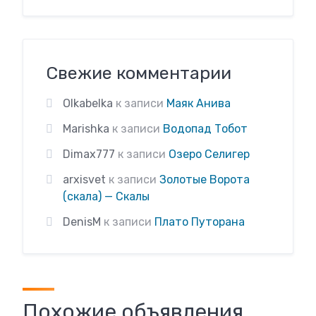
Свежие комментарии
Olkabelka
к записи
Маяк Анива
Marishka
к записи
Водопад Тобот
Dimax777
к записи
Озеро Селигер
arxisvet
к записи
Золотые Ворота
(скала) — Скалы
DenisM
к записи
Плато Путорана
Похожие объявления