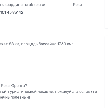
ть координаты объекта:
Реки
яет 88 км, площадь бассейна 1360 км².
 Река Юронга?
этой туристической локации, пожалуйста оставьте
оечнь полезным!