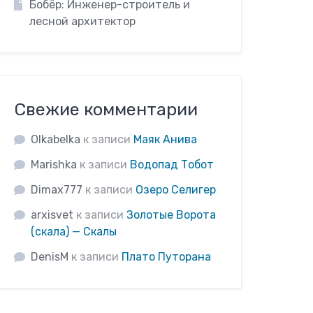
Бобёр: Инженер-строитель и
лесной архитектор
Свежие комментарии
Olkabelka
к записи
Маяк Анива
Marishka
к записи
Водопад Тобот
Dimax777
к записи
Озеро Селигер
arxisvet
к записи
Золотые Ворота
(скала) — Скалы
DenisM
к записи
Плато Путорана