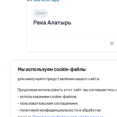
РЕКИ
Река Алатырь
Мы используем cookie-файлы
для наилучшего представления нашего сайта.
Продолжая использовать этот сайт, вы соглашаетесь с
2spalnika.ru — это удобная информационна
- использованием cookie-файлов;
- пользовательским соглашением;
путешественников и туристов где собран
- политикой конфиденциальности и обработки
достопримечательности и туристические 