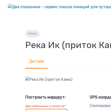
Skip
to
content
РЕКИ
Река Ик (приток К
Детали
Построить маршрут:
GPS коорд
Скопирова
Для мобильных устройств*