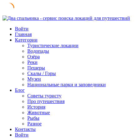
Skip
to
Войти
content
Главная
Категории
Туристические локации
Водопады
Озёра
Реки
Пещеры
Скалы / Горы
Музеи
Национальные парки и заповедники
Блог
Советы туристу
Про путешествия
История
Животные
Рыбы
Разное
Контакты
Войти