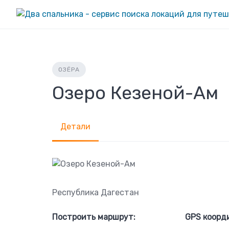
Skip
to
content
ОЗЁРА
Озеро Кезеной-Ам
Детали
Республика Дагестан
Построить маршрут:
GPS коорд