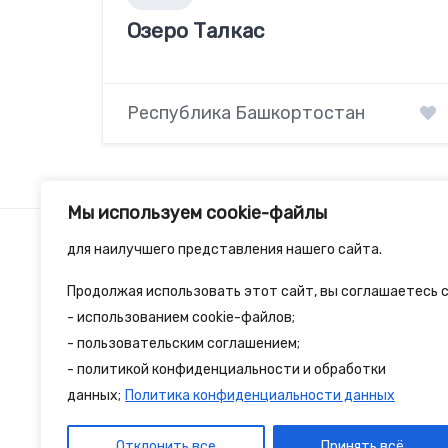
Озеро Талкас
Республика Башкортостан
Мы используем cookie-файлы
для наилучшего представления нашего сайта.
Продолжая использовать этот сайт, вы соглашаетесь с
2spalnika.ru — это удобная информационна
- использованием cookie-файлов;
- пользовательским соглашением;
путешественников и туристов где собран
- политикой конфиденциальности и обработки
достопримечательности и туристические 
данных;
Политика конфиденциальности данных
Отклонить все
Принять всё