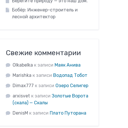
Берегите природу — это наш дом.
Бобёр: Инженер-строитель и
лесной архитектор
Свежие комментарии
Olkabelka
к записи
Маяк Анива
Marishka
к записи
Водопад Тобот
Dimax777
к записи
Озеро Селигер
arxisvet
к записи
Золотые Ворота
(скала) — Скалы
DenisM
к записи
Плато Путорана