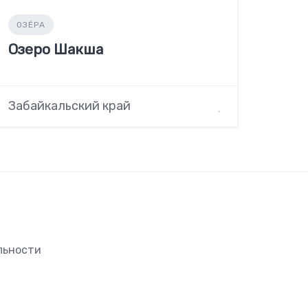
ОЗЁРА
Озеро Шакша
Забайкальский край
льности