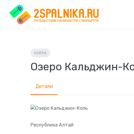
Skip
to
content
ОЗЁРА
Озеро Кальджин-К
Детали
Республика Алтай