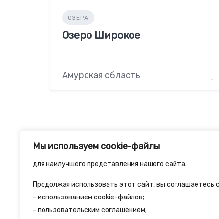
ОЗЁРА
Озеро Широкое
Амурская область
Мы используем cookie-файлы
для наилучшего представления нашего сайта.
Продолжая использовать этот сайт, вы соглашаетесь с
2spalnika.ru — это удобная информационна
- использованием cookie-файлов;
- пользовательским соглашением;
путешественников и туристов где собран