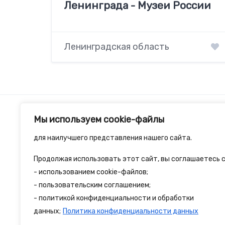
Ленинграда - Музеи России
Ленинградская область
Мы используем cookie-файлы
для наилучшего представления нашего сайта.
Продолжая использовать этот сайт, вы соглашаетесь с
2spalnika.ru — это удобная информационна
- использованием cookie-файлов;
- пользовательским соглашением;
путешественников и туристов где собран
- политикой конфиденциальности и обработки
достопримечательности и туристические 
данных;
Политика конфиденциальности данных