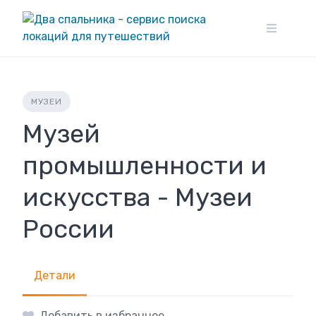
Skip
to
content
МУЗЕИ
Музей
промышленности и
искусства - Музеи
России
Детали
Добавить в избранное