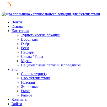
Skip
to
Войти
content
Главная
Категории
Туристические локации
Водопады
Озёра
Реки
Пещеры
Скалы / Горы
Музеи
Национальные парки и заповедники
Блог
Советы туристу
Про путешествия
История
Животные
Рыбы
Разное
Контакты
Войти