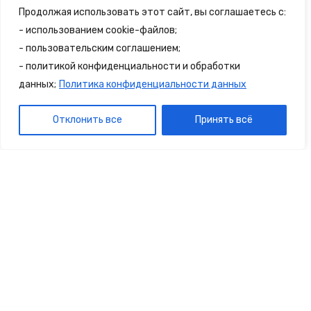
Продолжая использовать этот сайт, вы соглашаетесь с:
собраны самые удивительные
- использованием cookie-файлов;
достопримечательности и туристические
- пользовательским соглашением;
локации России.
- политикой конфиденциальности и обработки
данных;
Политика конфиденциальности данных
Посетителям
Отклонить все
Принять всё
Политика конфиденциальности
Правила сайта
© 2025 - 2spalnika.ru Все права защищены.
Политика конфиденциальности
Правила сайта