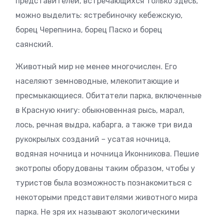
представителей, встречающихся только здесь,
можно выделить: ястребиночку кебежскую,
борец Черепнина, борец Паско и борец
саянский.
Животный мир не менее многочислен. Его
населяют земноводные, млекопитающие и
пресмыкающиеся. Обитатели парка, включенные
в Красную книгу: обыкновенная рысь, марал,
лось, речная выдра, кабарга, а также три вида
рукокрылых созданий – усатая ночница,
водяная ночница и ночница Иконникова. Пешие
экотропы оборудованы таким образом, чтобы у
туристов была возможность познакомиться с
некоторыми представителями животного мира
парка. Не зря их называют экологическими