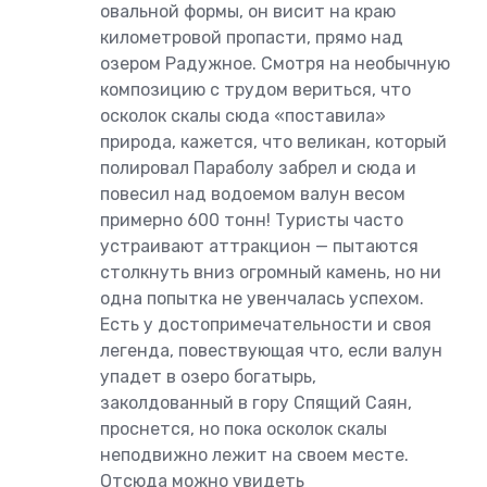
овальной формы, он висит на краю
километровой пропасти, прямо над
озером Радужное. Смотря на необычную
композицию с трудом вериться, что
осколок скалы сюда «поставила»
природа, кажется, что великан, который
полировал Параболу забрел и сюда и
повесил над водоемом валун весом
примерно 600 тонн! Туристы часто
устраивают аттракцион — пытаются
столкнуть вниз огромный камень, но ни
одна попытка не увенчалась успехом.
Есть у достопримечательности и своя
легенда, повествующая что, если валун
упадет в озеро богатырь,
заколдованный в гору Спящий Саян,
проснется, но пока осколок скалы
неподвижно лежит на своем месте.
Отсюда можно увидеть