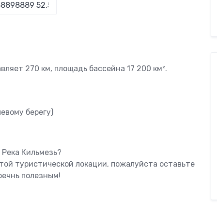
ляет 270 км, площадь бассейна 17 200 км².
левому берегу)
 Река Кильмезь?
этой туристической локации, пожалуйста оставьте
оечнь полезным!