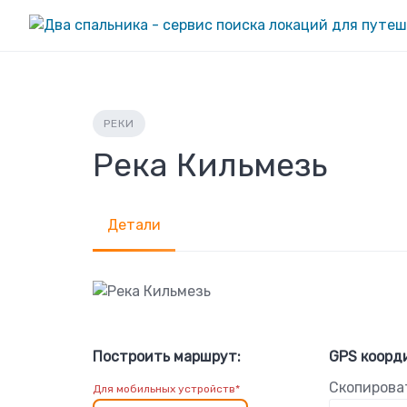
Skip
to
content
РЕКИ
Река Кильмезь
Детали
Построить маршрут:
GPS коорд
Скопирова
Для мобильных устройств*