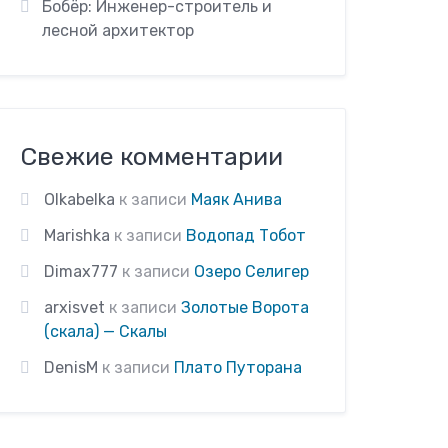
Бобёр: Инженер-строитель и
лесной архитектор
Свежие комментарии
Olkabelka
к записи
Маяк Анива
Marishka
к записи
Водопад Тобот
Dimax777
к записи
Озеро Селигер
arxisvet
к записи
Золотые Ворота
(скала) — Скалы
DenisM
к записи
Плато Путорана