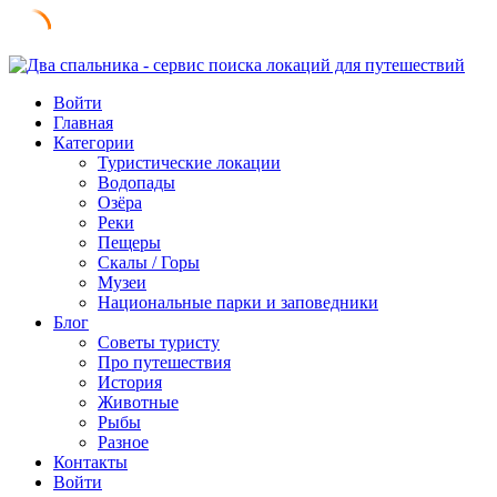
Skip
to
Войти
content
Главная
Категории
Туристические локации
Водопады
Озёра
Реки
Пещеры
Скалы / Горы
Музеи
Национальные парки и заповедники
Блог
Советы туристу
Про путешествия
История
Животные
Рыбы
Разное
Контакты
Войти