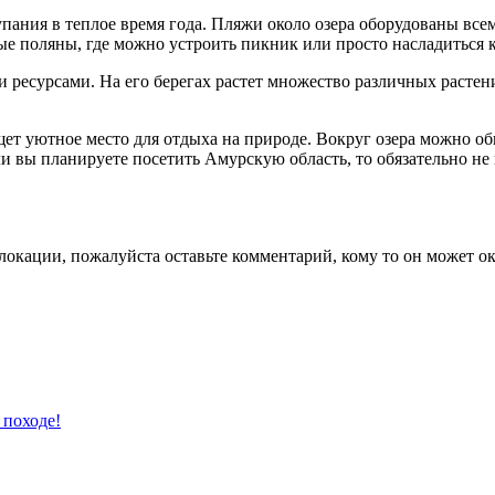
упания в теплое время года. Пляжи около озера оборудованы вс
ные поляны, где можно устроить пикник или просто насладиться
есурсами. На его берегах растет множество различных растени
ищет уютное место для отдыха на природе. Вокруг озера можно 
ли вы планируете посетить Амурскую область, то обязательно н
локации, пожалуйста оставьте комментарий, кому то он может ок
 походе!