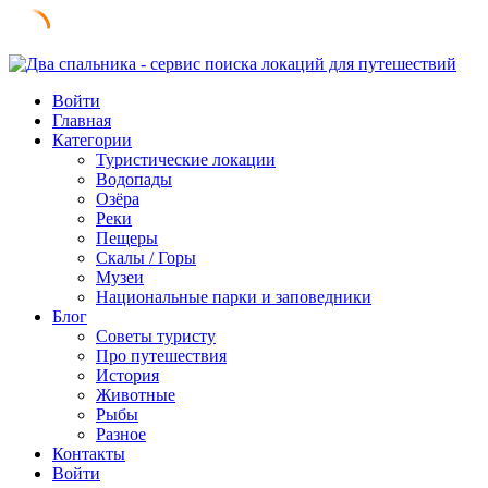
Skip
to
Войти
content
Главная
Категории
Туристические локации
Водопады
Озёра
Реки
Пещеры
Скалы / Горы
Музеи
Национальные парки и заповедники
Блог
Советы туристу
Про путешествия
История
Животные
Рыбы
Разное
Контакты
Войти