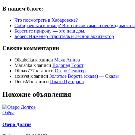
В нашем блоге:
Что посмотреть в Хабаровске?
Собираешься в поход? Вот список самого необходимого в
Берегите природу — это наш дом.
Бобёр: Инженер-строитель и лесной архитектор
Свежие комментарии
Olkabelka
к записи
Маяк Анива
Marishka
к записи
Водопад Тобот
Dimax777
к записи
Озеро Селигер
arxisvet
к записи
Золотые Ворота (скала) — Скалы
DenisM
к записи
Плато Путорана
Похожие объявления
Озёра
Озеро Долгое