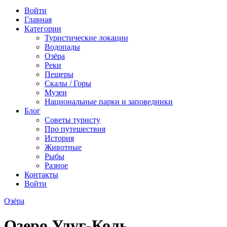
Войти
Главная
Категории
Туристические локации
Водопады
Озёра
Реки
Пещеры
Скалы / Горы
Музеи
Национальные парки и заповедники
Блог
Советы туристу
Про путешествия
История
Животные
Рыбы
Разное
Контакты
Войти
Озёра
Озеро Улуг-Коль