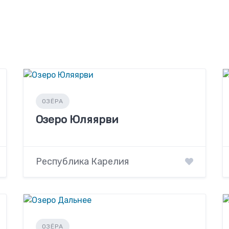
ОЗЁРА
Озеро Юляярви
Республика Карелия
ОЗЁРА