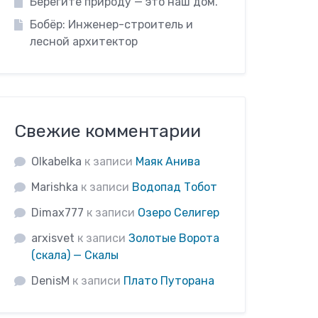
Берегите природу — это наш дом.
Бобёр: Инженер-строитель и
лесной архитектор
Свежие комментарии
Olkabelka
к записи
Маяк Анива
Marishka
к записи
Водопад Тобот
Dimax777
к записи
Озеро Селигер
arxisvet
к записи
Золотые Ворота
(скала) — Скалы
DenisM
к записи
Плато Путорана