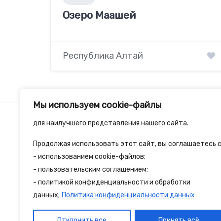
Озеро Маашей
Республика Алтай
Мы используем cookie-файлы
для наилучшего представления нашего сайта.
Продолжая использовать этот сайт, вы соглашаетесь с
2spalnika.ru — это удобная информационна
- использованием cookie-файлов;
- пользовательским соглашением;
путешественников и туристов где собран
- политикой конфиденциальности и обработки
достопримечательности и туристические 
данных;
Политика конфиденциальности данных
Отклонить все
Принять всё