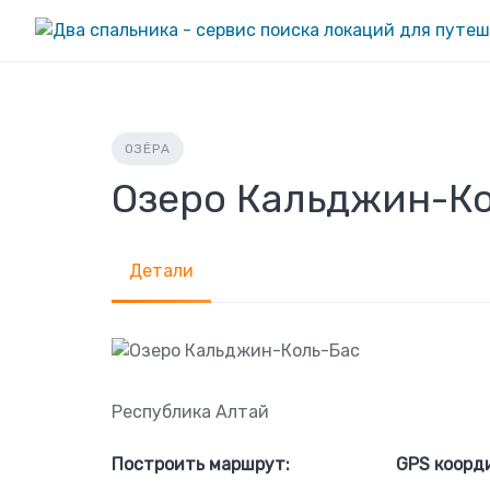
Skip
to
content
ОЗЁРА
Озеро Кальджин-К
Детали
Республика Алтай
Построить маршрут:
GPS коорд