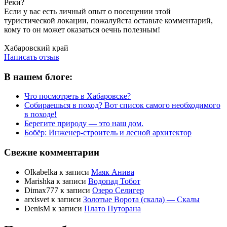
Реки?
Если у вас есть личный опыт о посещении этой
туристической локации, пожалуйста оставьте комментарий,
кому то он может оказаться оечнь полезным!
Написать отзыв
Хабаровский край
Написать отзыв
В нашем блоге:
Что посмотреть в Хабаровске?
Собираешься в поход? Вот список самого необходимого
в походе!
Берегите природу — это наш дом.
Бобёр: Инженер-строитель и лесной архитектор
Свежие комментарии
Olkabelka
к записи
Маяк Анива
Marishka
к записи
Водопад Тобот
Dimax777
к записи
Озеро Селигер
arxisvet
к записи
Золотые Ворота (скала) — Скалы
DenisM
к записи
Плато Путорана