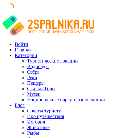
Skip
to
content
Войти
Главная
Категории
Туристические локации
Водопады
Озёра
Реки
Пещеры
Скалы / Горы
Музеи
Национальные парки и заповедники
Блог
Советы туристу
Про путешествия
История
Животные
Рыбы