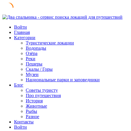
Skip
to
Войти
content
Главная
Категории
Туристические локации
Водопады
Озёра
Реки
Пещеры
Скалы / Горы
Музеи
Национальные парки и заповедники
Блог
Советы туристу
Про путешествия
История
Животные
Рыбы
Разное
Контакты
Войти