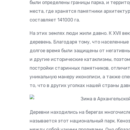
были определены границы парка, и террит
места, где хранятся памятники архитектур
составляет 141000 га.
На этих землях люди жили давно. К XVII в
деревень. Благодаря тому, что населенные
долгое время были защищены от негативн
и другие исторические катаклизмы, поэтом
постройки старинных памятников, отличи
уникальную манеру иконописи, а также спе
то, что в других уголках нашей страны да
Деревни находились на берегах многочисле
называется этот национальный парк. Кеноз
между собой узкими проливами. Оно образо