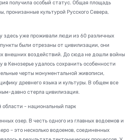
ория получила особый статус. Общая площадь
ы, пронизанные культурой Русского Севера,
еку здесь уже проживали люди из 60 различных
 пункты были отрезаны от цивилизации, они
ых внешних воздействий. До сюда не дошли войны
у в Кенозерье удалось сохранить особенности
тельные черты монументальной живописи,
цифику древнего языка и культуры. В общем все
вным-давно стерла цивилизация.
нных озер. В честь одного из главных водоемов и
еро – это несколько водоемов, соединенных
валось в результате тектонических процессов. У