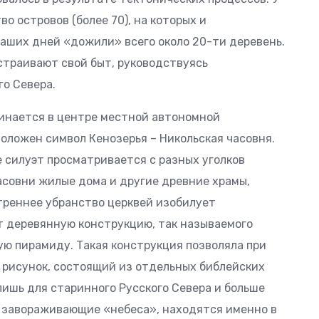
о островов (более 70), на которых и
наших дней «дожили» всего около 20-ти деревень.
страивают свой быт, руководствуясь
о Севера.
инается в центре местной автономной
оложен символ Кенозерья – Никольская часовня.
е силуэт просматривается с разных уголков
асовни жилые дома и другие древние храмы,
утреннее убранство церквей изобилует
т деревянную конструкцию, так называемого
ую пирамиду. Такая конструкция позволяла при
 рисунок, состоящий из отдельных библейских
лишь для старинного Русского Севера и больше
ь завораживающие «небеса», находятся именно в