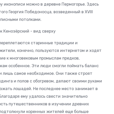
у иконописи можно в деревне Пермогорье. Здесь
ого Георгия Победоносца, возведенный в XVIII
асписными потолками.
 переплетаются старинные традиции и
жители, конечно, пользуются интернетом и ходят
ние к многовековым промыслам предков,
ам особенное. Эти люди смогли поймать баланс
и лишь самое необходимое. Они также строят
йдинга и полов с обогревом, делают своими руками
езжать лошадей. Не последнее место занимает в
лагодаря ему удалось свести значительно
ость путешественников в изучении древних
 подтолкнули коренных жителей еще больше