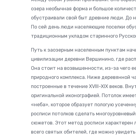
озера необычная форма и большое количеств
обустраивали свой быт древние люди. До 
По сей день люди населяющие поселки обу
традиционным укладом старинного Русског
Путь к заозерным населенным пунктам нач
цивилизации деревни Вершинино, где расп
Она стоит на возвышенности, из-за чего е
природного комплекса. Ниже деревянной ч
построенные в течение XVIII-XIX веков. Вн
оригинальной иконографией. Потолок имее
«неба», которое образует пологую усеченн
росписи потолков сделать многоуровневый
сюжетов. Этот метод росписи характерен 
всего святых обителей, где можно увидет