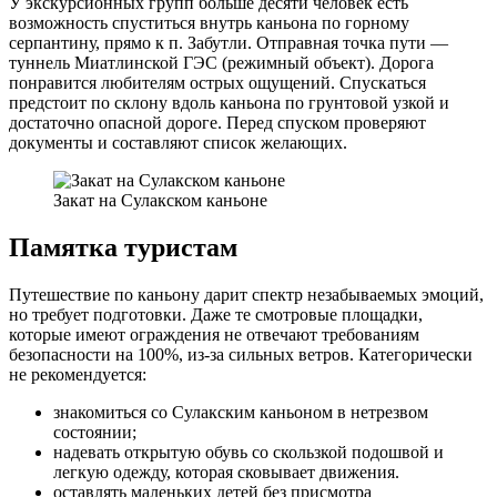
У экскурсионных групп больше десяти человек есть
возможность спуститься внутрь каньона по горному
серпантину, прямо к п. Забутли. Отправная точка пути —
туннель Миатлинской ГЭС (режимный объект). Дорога
понравится любителям острых ощущений. Спускаться
предстоит по склону вдоль каньона по грунтовой узкой и
достаточно опасной дороге. Перед спуском проверяют
документы и составляют список желающих.
Закат на Сулакском каньоне
Памятка туристам
Путешествие по каньону дарит спектр незабываемых эмоций,
но требует подготовки. Даже те смотровые площадки,
которые имеют ограждения не отвечают требованиям
безопасности на 100%, из-за сильных ветров. Категорически
не рекомендуется:
знакомиться со Сулакским каньоном в нетрезвом
состоянии;
надевать открытую обувь со скользкой подошвой и
легкую одежду, которая сковывает движения.
оставлять маленьких детей без присмотра