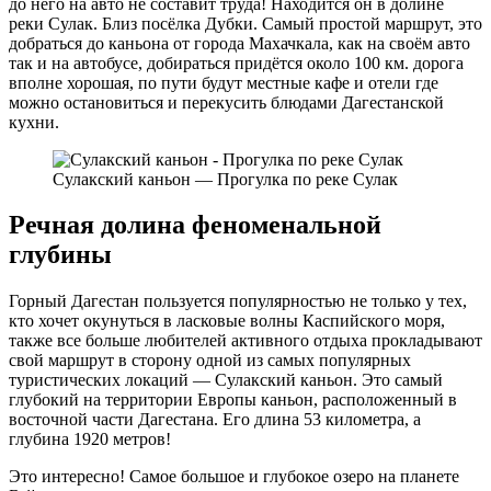
до него на авто не составит труда! Находится он в долине
реки Сулак. Близ посёлка Дубки. Самый простой маршрут, это
добраться до каньона от города Махачкала, как на своём авто
так и на автобусе, добираться придётся около 100 км. дорога
вполне хорошая, по пути будут местные кафе и отели где
можно остановиться и перекусить блюдами Дагестанской
кухни.
Сулакский каньон — Прогулка по реке Сулак
Речная долина феноменальной
глубины
Горный Дагестан пользуется популярностью не только у тех,
кто хочет окунуться в ласковые волны Каспийского моря,
также все больше любителей активного отдыха прокладывают
свой маршрут в сторону одной из самых популярных
туристических локаций — Сулакский каньон. Это самый
глубокий на территории Европы каньон, расположенный в
восточной части Дагестана. Его длина 53 километра, а
глубина 1920 метров!
Это интересно! Самое большое и глубокое озеро на планете