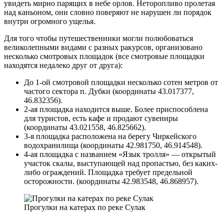
увидеть мирно парящих в небе орлов. Неторопливо пролетая
над каньоном, они словно поверяют не нарушен ли порядок
внутри огромного ущелья.
Для того чтобы путешественники могли полюбоваться
великолепными видами с разных ракурсов, организовано
несколько смотровых площадок (все смотровые площадки
находятся недалеко друг от друга):
До 1-ой смотровой площадки несколько сотен метров от
частого сектора п. Дубки (координаты 43.017377,
46.832356).
2-ая площадка находится выше. Более приспособлена
для туристов, есть кафе и продают сувениры
(координаты 43.021558, 46.825662).
3-я площадка расположена на берегу Чиркейского
водохранилища (координаты 42.981750, 46.914548).
4-ая площадка с названием «Язык тролля» — открытый
участок скалы, выступающей над пропастью, без каких-
либо ограждений. Площадка требует предельной
осторожности. (координаты 42.983548, 46.868957).
Прогулки на катерах по реке Сулак