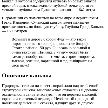
Байкал, в котором содержится четверть мировых запасов
пресной воды, в максимально глубокой точке достигает
меньшей глубины, чем Сулакский каньон — 1642 метра.
В сравнении со знаменитым во всем мире Американским
Гранд-Каньоном, Сулакский каньон имеет меньшую
протяженность, но большую глубину. Глубина Гранд-Каньона
— 1600 метров.
Возьмите в дорогу с собой Чуду — это такой
пирог из тонкого теста (национальное блюдо).
Стоит в районе 150 руб. Он реально большой и
очень вкусный. Начинка у «чуду» может быть
самая разнообразная — с мясом, сыром, творогом,
тыквой, зеленью, картошкой и т.д. выбирайте на
свой вкус!
Описание каньона
Природные стихии на совесть поработали над необычной
структурой каньона. Многовековые отложения и древние
окаменелости свидетельствуют, что он пережил меловой,
юрский и третичный периоды. Необычный природный
памятник делится на 3 объекта, идущих друг за другом: