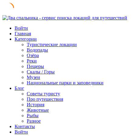
Skip
to
Войти
content
Главная
Категории
Туристические локации
Водопады
Озёра
Реки
Пещеры
Скалы / Горы
Музеи
Национальные парки и заповедники
Блог
Советы туристу
Про путешествия
История
Животные
Рыбы
Разное
Контакты
Войти