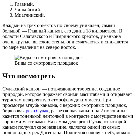
Главный.
Чиркейский.
Миатлинский.
Каждый из трех объектов по-своему уникален, самый
большой — Главный каньон, его длина 18 километров. В
области Салатавского и Гимринского хребтов, у каньона
очень крутые, высокие стены, они смягчаются и снижаются
по мере удаления на северо-восток.
Виды со смотровых площадок
Что посмотреть
Сулакский каньон — потрясающие творение, созданное
природой, которое поражает своими масштабами и открывает
туристам невероятную атмосферу диких места. При
просмотре вглубь каньона, с верхних смотровых площадок,
бирюзовая
река Сулак
, разрезающая каньон на 2 половины
кажется тоненькой ленточкой в контрасте с могущественными
горными массивами. На самом деле река Сулак, от которой
каньон получил свое название, является одной из самых
полноводных рек Дагестана. Поднимая голову к небу, можно