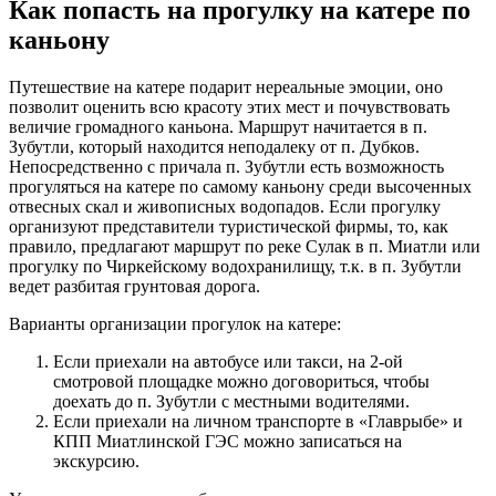
Как попасть на прогулку на катере по
каньону
Путешествие на катере подарит нереальные эмоции, оно
позволит оценить всю красоту этих мест и почувствовать
величие громадного каньона. Маршрут начитается в п.
Зубутли, который находится неподалеку от п. Дубков.
Непосредственно с причала п. Зубутли есть возможность
прогуляться на катере по самому каньону среди высоченных
отвесных скал и живописных водопадов. Если прогулку
организуют представители туристической фирмы, то, как
правило, предлагают маршрут по реке Сулак в п. Миатли или
прогулку по Чиркейскому водохранилищу, т.к. в п. Зубутли
ведет разбитая грунтовая дорога.
Варианты организации прогулок на катере:
Если приехали на автобусе или такси, на 2-ой
смотровой площадке можно договориться, чтобы
доехать до п. Зубутли с местными водителями.
Если приехали на личном транспорте в «Главрыбе» и
КПП Миатлинской ГЭС можно записаться на
экскурсию.