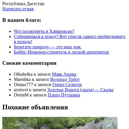
Республика Дагестан
Написать отзыв
В нашем блоге:
Что посмотреть в Хабаровске?
Собираешься в поход? Вот список самого необходимого
в походе!
Берегите природу — это наш дом.
Бобёр: Инженер-строитель и лесной архитектор
Свежие комментарии
Olkabelka
к записи
Маяк Анива
Marishka
к записи
Водопад Тобот
Dimax777
к записи
Озеро Селигер
arxisvet
к записи
Золотые Ворота (скала) — Скалы
DenisM
к записи
Плато Путорана
Похожие объявления