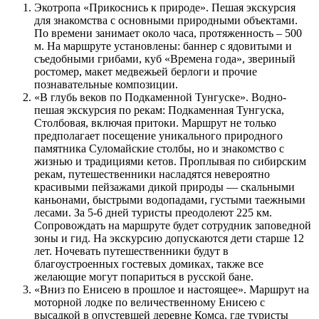
Экотропа «Прикоснись к природе». Пешая экскурсия
для знакомства с основными природными объектами.
По времени занимает около часа, протяженность – 500
м. На маршруте установлены: баннер с ядовитыми и
съедобными грибами, куб «Времена года», звериный
ростомер, макет медвежьей берлоги и прочие
познавательные композиции.
«В глубь веков по Подкаменной Тунгуске». Водно-
пешая экскурсия по рекам: Подкаменная Тунгуска,
Столбовая, включая притоки. Маршрут не только
предполагает посещение уникального природного
памятника Суломайские столбы, но и знакомство с
жизнью и традициями кетов. Проплывая по сибирским
рекам, путешественники насладятся невероятно
красивыми пейзажами дикой природы — скальными
каньонами, быстрыми водопадами, густыми таежными
лесами. За 5-6 дней туристы преодолеют 225 км.
Сопровождать на маршруте будет сотрудник заповедной
зоны и гид. На экскурсию допускаются дети старше 12
лет. Ночевать путешественники будут в
благоустроенных гостевых домиках, также все
желающие могут попариться в русской бане.
«Вниз по Енисею в прошлое и настоящее». Маршрут на
моторной лодке по величественному Енисею с
высадкой в опустевшей деревне Комса, где туристы