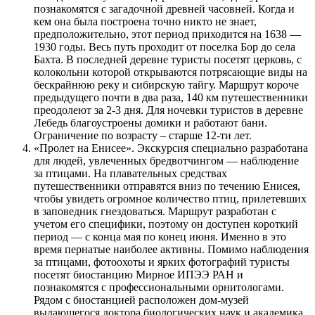
познакомятся с загадочной древней часовней. Когда и
кем она была построена точно никто не знает,
предположительно, этот период приходится на 1638 —
1930 годы. Весь путь проходит от поселка Бор до села
Бахта. В последней деревне туристы посетят церковь, с
колокольни которой открываются потрясающие виды на
бескрайнюю реку и сибирскую тайгу. Маршрут короче
предыдущего почти в два раза, 140 км путешественники
преодолеют за 2-3 дня. Для ночевки туристов в деревне
Лебедь благоустроены домики и работают бани.
Ограничение по возрасту – старше 12-ти лет.
«Пролет на Енисее». Экскурсия специально разработана
для людей, увлеченных бредвотчингом — наблюдение
за птицами. На плавательных средствах
путешественники отправятся вниз по течению Енисея,
чтобы увидеть огромное количество птиц, прилетевших
в заповедник гнездоваться. Маршрут разработан с
учетом его специфики, поэтому он доступен короткий
период — с конца мая по конец июня. Именно в это
время пернатые наиболее активны. Помимо наблюдения
за птицами, фотоохоты и ярких фотографий туристы
посетят биостанцию Мирное ИПЭЭ РАН и
познакомятся с профессиональными орнитологами.
Рядом с биостанцией расположен дом-музей
выдающегося доктора биологических наук и академика