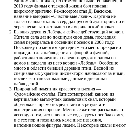
единомышленников, но ответов не было. И наконец, в
2010 году фильм о таежной жизни был показан
широкому зрителю. Режиссером стал Д. Васюков,
название выбрали «Счастливые люди». Картина не
только нашла отклик в сердцах русской аудитории, но и
через несколько лет вышла в американский прокат.
Бывшая деревня Лебедь, а сейчас действующий кордон.
Жители села давно покинули свои дома, последняя
семья перебралась в соседний поселок в 2008 году.
Поскольку по многим критериям это место прекрасно
подходило для наблюдения за флорой и фауной,
работники заповедника навели порядок в одном из
домов и сделали из него кордон «Лебедь». Особенно
много в области бывшей деревни птиц. Весной из
специальных укрытий инспекторы наблюдают за ними,
после чего заносят важные данные в дневники
наблюдений.
Природный памятник краевого значения —
Суломайские столбы. Пятисотметровый каньон из
вертикально вытянутых базальтовых скал, который
образовался прямо посреди тайги в результате
выветривания и эрозии. Местные жители рассказывают
легенду о том, что в военные годы здесь погибла семья,
и с тех пор и появились каменные изваяния,
напоминающие фигуры людей. Некоторые скалы имеют