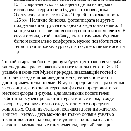
Е. Е. Сыроечковского, который одним из первых
исследовал территорию будущего заповедника.
Экскурсия занимает от 7 до 10 дней, протяженность –
125 км. Наличие бинокля, фотоаппарата и других
подручных инструментов бредвотчера обязательно. В
конце мая и начале июня погода постоянно меняется. В
связи с этим, чтобы наблюдать за птичьими буднями
было максимально комфортно, нужно позаботиться о
теплой экипировке: куртка, шапка, шерстяные носки и
т.д.
Точкой старта любого маршрута будет центральная усадьба
заповедника, расположенная в населенном пункте Бор. В
усадьбе находится Музей природы, знакомящий гостей с
историей создания заповедной зоны, ее экосистемой и
достопримечательностями. В музее представлены различные
экспозиции, а также интересные факты о представителях
местной флоры и фауны. Для маленьких посетителей
работники музея проводят интерактивные игры, в ходе
которых дети научатся по следам или меху определять
животных. Один из стендов посвящен древним жителям
Енисея – кетам. Здесь можно не только больше узнать о
традициях этого народа, но и увидеть их плавательные
средства, музыкальные инструменты, первый словарь.