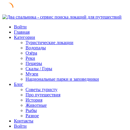
Skip
to
Войти
content
Главная
Категории
Туристические локации
Водопады
Озёра
Реки
Пещеры
Скалы / Горы
Музеи
Национальные парки и заповедники
Блог
Советы туристу
Про путешествия
История
Животные
Рыбы
Разное
Контакты
Войти