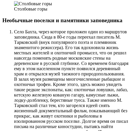
Столбовые горы
Необычные поселки и памятники заповедника
Село Бахта, через которое проложен один из маршрутов
заповедника. Сюда в 80-е годы переехал писатель М.
Тарковский (внук популярного поэта и племянник
знаменитого режиссера). Его так вдохновила жизнь
местных жителей и охотничий промысел, что он решил
навсегда поменять родные московские стены на
деревенские в русской глубинке. Со временем благодаря
ему в этом населенном пункте появился деревянный
храм и открылся музей таежного природопользования.
В залах музея размещены многочисленные рыбацкие и
охотничьи трофеи. Кроме этого, здесь можно увидеть
такие редкие экспонаты, как: охотничьи ловушки, лабаз,
кетскую железную кованую гагару, камусные лыжи,
лодку-долбленку, берестяные туеса. Также именно М.
Тарковский стал тем, кто загорелся идеей снять
жизненный документальный фильм, показывающий без
прикрас, как живут охотники и рыболовы в
изолированном русском поселке. Долгое время он писал
письма на различные киностудии, пытаясь найти