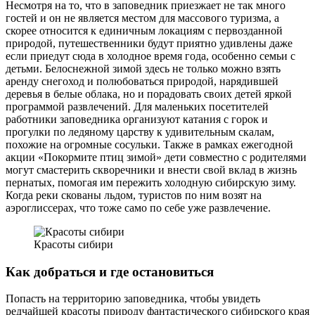
Несмотря на то, что в заповедник приезжает не так много
гостей и он не является местом для массового туризма, а
скорее относится к единичным локациям с первозданной
природой, путешественники будут приятно удивлены даже
если приедут сюда в холодное время года, особенно семьи с
детьми. Белоснежной зимой здесь не только можно взять
аренду снегоход и полюбоваться природой, нарядившей
деревья в белые облака, но и порадовать своих детей яркой
программой развлечений. Для маленьких посетителей
работники заповедника организуют катания с горок и
прогулки по ледяному царству к удивительным скалам,
похожие на огромные сосульки. Также в рамках ежегодной
акции «Покормите птиц зимой» дети совместно с родителями
могут смастерить скворечники и внести свой вклад в жизнь
пернатых, помогая им пережить холодную сибирскую зиму.
Когда реки скованы льдом, туристов по ним возят на
аэроглиссерах, что тоже само по себе уже развлечение.
Красоты сибири
Как добраться и где остановиться
Попасть на территорию заповедника, чтобы увидеть
редчайшей красоты природу фантастического сибирского края