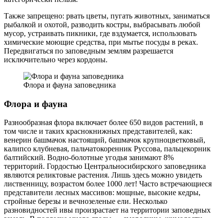
Также запрещено: рвать цветы, пугать животных, заниматься
рыбалкой и охотой, разводить костры, выбрасывать любой
мусор, устраивать пикники, где вздумается, использовать
химические моющие средства, при мытье посуды в реках.
Передвигаться по заповедным землям разрешается
исключительно через кордоны.
Флора и фауна заповедника
Флора и фауна
Разнообразная флора включает более 650 видов растений, в
том числе и таких краснокнижных представителей, как:
венерин башмачок настоящий, башмачок крупноцветковый,
калипсо клубневая, пальчатокоренник Руссова, пальцекорник
балтийский. Водно-болотные угодья занимают 8%
территорий. Гордостью Центральносибирского заповедника
являются реликтовые растения. Лишь здесь можно увидеть
лиственницу, возрастом более 1000 лет! Часто встречающиеся
представители лесных массивов: мощные, высокие кедры,
стройные березы и вечнозеленые ели. Несколько
разновидностей ивы произрастает на территории заповедных