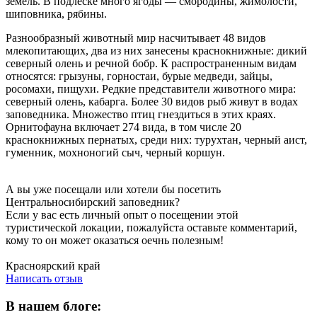
земель. В подлеске много ягоды — смородины, жимолости,
шиповника, рябины.
Разнообразный животный мир насчитывает 48 видов
млекопитающих, два из них занесены краснокнижные: дикий
северный олень и речной бобр. К распространенным видам
относятся: грызуны, горностаи, бурые медведи, зайцы,
росомахи, пищухи. Редкие представители животного мира:
северный олень, кабарга. Более 30 видов рыб живут в водах
заповедника. Множество птиц гнездиться в этих краях.
Орнитофауна включает 274 вида, в том числе 20
краснокнижных пернатых, среди них: турухтан, черный аист,
гуменник, мохноногий сыч, черный коршун.
А вы уже посещали или хотели бы посетить
Центральносибирский заповедник?
Если у вас есть личный опыт о посещении этой
туристической локации, пожалуйста оставьте комментарий,
кому то он может оказаться оечнь полезным!
Написать отзыв
Красноярский край
Написать отзыв
В нашем блоге: