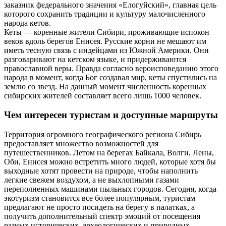
заказник федерального значения «Елогуйский», главная цель
которого сохранить традиции и культуру малочисленного
народа кетов.
Кеты — коренные жители Сибири, проживающие испокон
веков вдоль берегов Енисея. Русские корни не мешают им
иметь тесную связь с индейцами из Южной Америки. Они
разговаривают на кетском языке, и придерживаются
православной веры. Правда согласно вероисповеданию этого
народа в момент, когда Бог создавал мир, кеты спустились на
землю со звезд. На данный момент численность коренных
сибирских жителей составляет всего лишь 1000 человек.
Чем интересен туристам и доступные маршруты
Территория огромного географического региона Сибирь
предоставляет множество возможностей для
путешественников. Летом на берегах Байкала, Волги, Лены,
Оби, Енисея можно встретить много людей, которые хотя бы
выходные хотят провести на природе, чтобы наполнить
легкие свежем воздухом, а не выхлопными газами
переполненных машинами пыльных городов. Сегодня, когда
экотуризм становится все более популярным, туристам
предлагают не просто посидеть на берегу в палатках, а
получить дополнительный спектр эмоций от посещения
разных исторических, археологических и природных