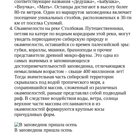
соответствующие названия «Дедушка», «Бабушка»,
«Внучка», «Мать». Останцы достигают в высоту более
80-ти метров. Один из маршрутов заповедника включает
посещение уникальных столбов, расположенных в 30-ти
км от поселка Суломай.
Окаменелости на реке Столбовая. Путешественники,
петляя на катере по водным коридорам этой реки, могут
увидеть первозданную сибирскую природу и
окаменелости, оставшейся со времен палеозойской эры:
губки, кораллы, мшанки, брахиоподы и прочие
представители древний микро-фауны. Это одна из
самых значимых и запоминающихся
достопримечательностей заповедника, отличающаяся
немыслимым возрастом – свыше 400 миллионов лет!
Тогда значительная часть сибирской территории
скрывалась под водой тропического моря, а
сохранившийся массив, сложенный из различных
окаменелостей, раньше представлял собой подводный
риф. В следствие воздействия воды, ветра, солнца
верхние части массива отслаиваются и из
окаменелостей формируются крупные косы
причудливых форм.
В заповедник пришла осень