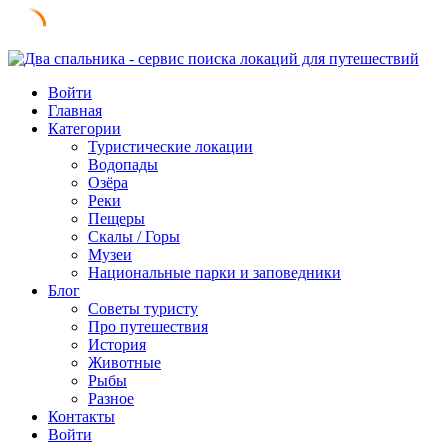
Skip
to
Войти
content
Главная
Категории
Туристические локации
Водопады
Озёра
Реки
Пещеры
Скалы / Горы
Музеи
Национальные парки и заповедники
Блог
Советы туристу
Про путешествия
История
Животные
Рыбы
Разное
Контакты
Войти