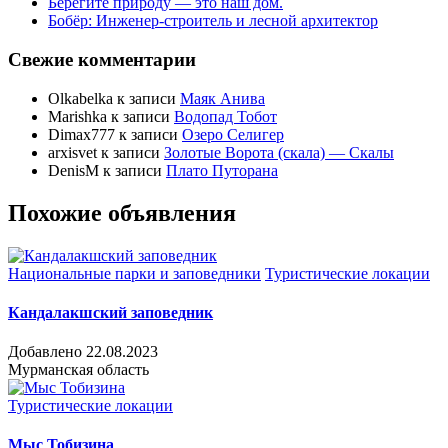
Берегите природу — это наш дом.
Бобёр: Инженер-строитель и лесной архитектор
Свежие комментарии
Olkabelka
к записи
Маяк Анива
Marishka
к записи
Водопад Тобот
Dimax777
к записи
Озеро Селигер
arxisvet
к записи
Золотые Ворота (скала) — Скалы
DenisM
к записи
Плато Путорана
Похожие объявления
Национальные парки и заповедники
Туристические локации
Кандалакшский заповедник
Добавлено 22.08.2023
Мурманская область
Туристические локации
Мыс Тобизина