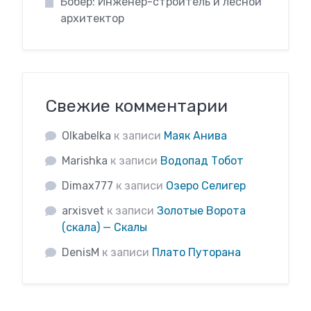
Бобёр: Инженер-строитель и лесной
архитектор
Свежие комментарии
Olkabelka
к записи
Маяк Анива
Marishka
к записи
Водопад Тобот
Dimax777
к записи
Озеро Селигер
arxisvet
к записи
Золотые Ворота
(скала) — Скалы
DenisM
к записи
Плато Путорана