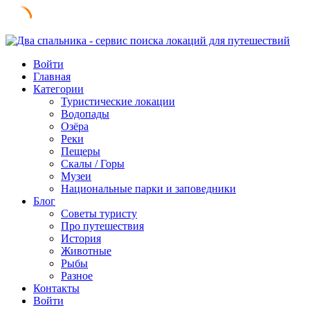
Skip
to
Войти
content
Главная
Категории
Туристические локации
Водопады
Озёра
Реки
Пещеры
Скалы / Горы
Музеи
Национальные парки и заповедники
Блог
Советы туристу
Про путешествия
История
Животные
Рыбы
Разное
Контакты
Войти