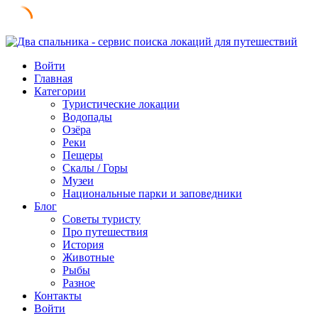
Skip
to
Войти
content
Главная
Категории
Туристические локации
Водопады
Озёра
Реки
Пещеры
Скалы / Горы
Музеи
Национальные парки и заповедники
Блог
Советы туристу
Про путешествия
История
Животные
Рыбы
Разное
Контакты
Войти