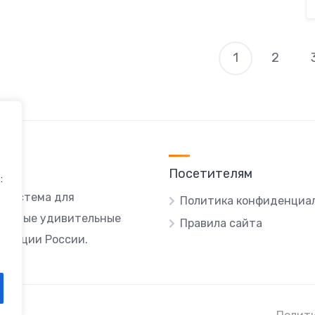
1
2
П
з
Посетителям
:
я система для
Политика конфиденциа
ы самые удивительные
Правила сайта
локации России.