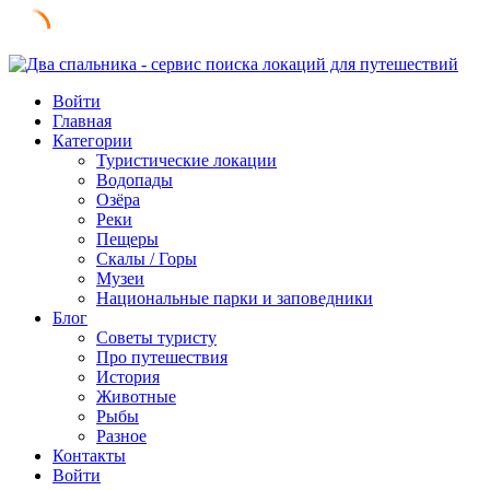
Skip
to
Войти
content
Главная
Категории
Туристические локации
Водопады
Озёра
Реки
Пещеры
Скалы / Горы
Музеи
Национальные парки и заповедники
Блог
Советы туристу
Про путешествия
История
Животные
Рыбы
Разное
Контакты
Войти