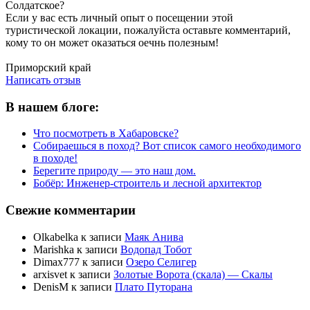
Солдатское?
Если у вас есть личный опыт о посещении этой
туристической локации, пожалуйста оставьте комментарий,
кому то он может оказаться оечнь полезным!
Написать отзыв
Приморский край
Написать отзыв
В нашем блоге:
Что посмотреть в Хабаровске?
Собираешься в поход? Вот список самого необходимого
в походе!
Берегите природу — это наш дом.
Бобёр: Инженер-строитель и лесной архитектор
Свежие комментарии
Olkabelka
к записи
Маяк Анива
Marishka
к записи
Водопад Тобот
Dimax777
к записи
Озеро Селигер
arxisvet
к записи
Золотые Ворота (скала) — Скалы
DenisM
к записи
Плато Путорана