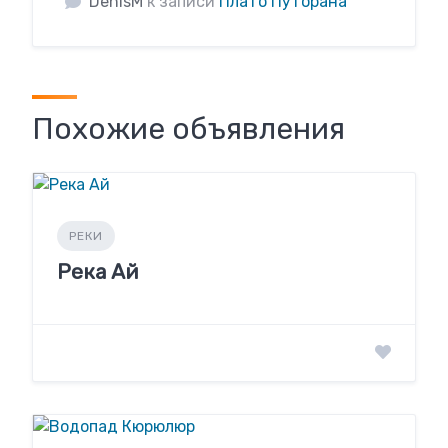
DenisM
к записи
Плато Путорана
Похожие объявления
РЕКИ
Река Ай