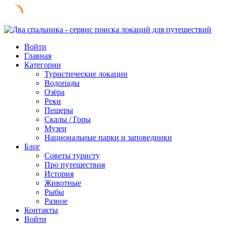
Skip
to
Войти
content
Главная
Категории
Туристические локации
Водопады
Озёра
Реки
Пещеры
Скалы / Горы
Музеи
Национальные парки и заповедники
Блог
Советы туристу
Про путешествия
История
Животные
Рыбы
Разное
Контакты
Войти