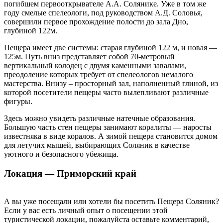
погибшем первооткрывателе А.А. Солянике. Уже в том же
году смелые спелеологи, под руководством А.Д. Соловья,
совершили первое прохождение полости до зала Дно,
глубиной 122м.
Пещера имеет две системы: старая глубиной 122 м, и новая —
125м. Путь вниз представляет собой 70-метровый
вертикальный колодец с двумя каменными завалами,
преодоление которых требует от спелеологов немалого
мастерства. Внизу – просторный зал, наполненный глиной, из
которой посетители пещеры часто вылепливают различные
фигуры.
Здесь можно увидеть различные натечные образования.
Большую часть стен пещеры занимают коралиты — наросты
известняка в виде коралов. А зимой пещера становится домом
для летучих мышей, выбирающих Соляник в качестве
уютного и безопасного убежища.
Локация — Приморский край
А вы уже посещали или хотели бы посетить Пещера Соляник?
Если у вас есть личный опыт о посещении этой
туристической локации, пожалуйста оставьте комментарий,