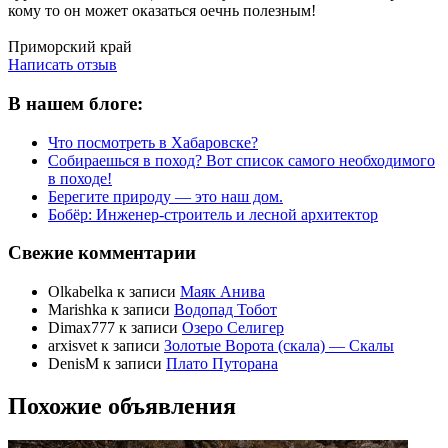
кому то он может оказаться оечнь полезным!
Написать отзыв
Приморский край
Написать отзыв
В нашем блоге:
Что посмотреть в Хабаровске?
Собираешься в поход? Вот список самого необходимого
в походе!
Берегите природу — это наш дом.
Бобёр: Инженер-строитель и лесной архитектор
Свежие комментарии
Olkabelka
к записи
Маяк Анива
Marishka
к записи
Водопад Тобот
Dimax777
к записи
Озеро Селигер
arxisvet
к записи
Золотые Ворота (скала) — Скалы
DenisM
к записи
Плато Путорана
Похожие объявления