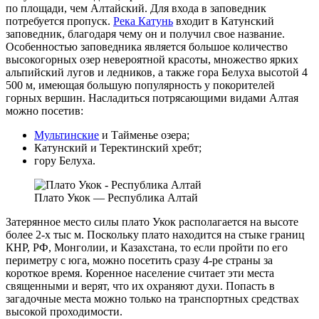
по площади, чем Алтайский. Для входа в заповедник
потребуется пропуск.
Река Катунь
входит в Катунский
заповедник, благодаря чему он и получил свое название.
Особенностью заповедника является большое количество
высокогорных озер невероятной красоты, множество ярких
альпийский лугов и ледников, а также гора Белуха высотой 4
500 м, имеющая большую популярность у покорителей
горных вершин. Насладиться потрясающими видами Алтая
можно посетив:
Мультинские
и Тайменье озера;
Катунский и Теректинский хребт;
гору Белуха.
Плато Укок — Республика Алтай
Затерянное место силы плато Укок располагается на высоте
более 2-х тыс м. Поскольку плато находится на стыке границ
КНР, РФ, Монголии, и Казахстана, то если пройти по его
периметру с юга, можно посетить сразу 4-ре страны за
короткое время. Коренное население считает эти места
священными и верят, что их охраняют духи. Попасть в
загадочные места можно только на транспортных средствах
высокой проходимости.