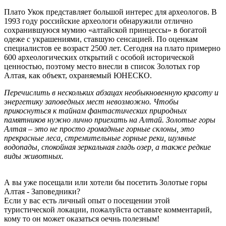
Плато Укок представляет большой интерес для археологов. В
1993 году российские археологи обнаружили отлично
сохранившуюся мумию «алтайской принцессы» в богатой
одеже с украшениями, ставшую сенсацией. По оценкам
специалистов ее возраст 2500 лет. Сегодня на плато примерно
600 археологических открытий с особой исторической
ценностью, поэтому место внесли в список Золотых гор
Алтая, как объект, охраняемый ЮНЕСКО.
Перечислить в нескольких абзацах необыкновенную красоту и
энергетику заповедных мест невозможно. Чтобы
прикоснуться к тайнам фантастических природных
памятников нужно лично приехать на Алтай. Золотые горы
Алтая – это не просто громадные горные склоны, это
прекрасные леса, стремительные горные реки, шумные
водопады, спокойная зеркальная гладь озер, а также редкие
виды животных.
А вы уже посещали или хотели бы посетить Золотые горы
Алтая - Заповедники?
Если у вас есть личный опыт о посещении этой
туристической локации, пожалуйста оставьте комментарий,
кому то он может оказаться оечнь полезным!