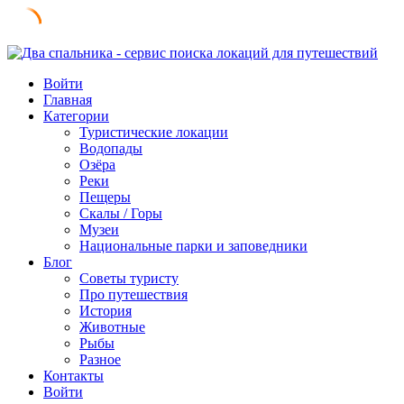
Skip
to
Войти
content
Главная
Категории
Туристические локации
Водопады
Озёра
Реки
Пещеры
Скалы / Горы
Музеи
Национальные парки и заповедники
Блог
Советы туристу
Про путешествия
История
Животные
Рыбы
Разное
Контакты
Войти