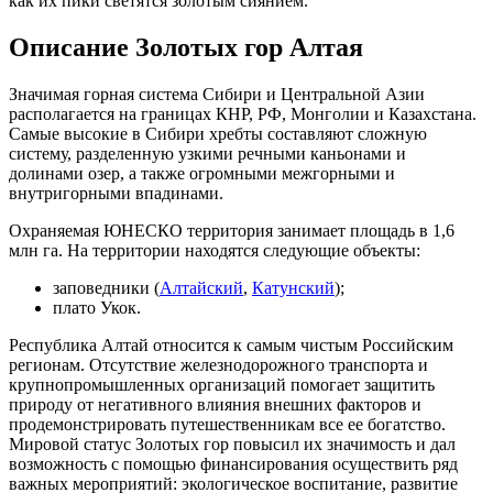
как их пики светятся золотым сиянием.
Описание Золотых гор Алтая
Значимая горная система Сибири и Центральной Азии
располагается на границах КНР, РФ, Монголии и Казахстана.
Самые высокие в Сибири хребты составляют сложную
систему, разделенную узкими речными каньонами и
долинами озер, а также огромными межгорными и
внутригорными впадинами.
Охраняемая ЮНЕСКО территория занимает площадь в 1,6
млн га. На территории находятся следующие объекты:
заповедники (
Алтайский
,
Катунский
);
плато Укок.
Республика Алтай относится к самым чистым Российским
регионам. Отсутствие железнодорожного транспорта и
крупнопромышленных организаций помогает защитить
природу от негативного влияния внешних факторов и
продемонстрировать путешественникам все ее богатство.
Мировой статус Золотых гор повысил их значимость и дал
возможность с помощью финансирования осуществить ряд
важных мероприятий: экологическое воспитание, развитие