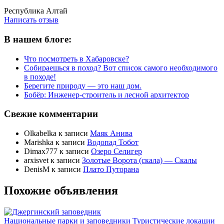
Написать отзыв
Республика Алтай
Написать отзыв
В нашем блоге:
Что посмотреть в Хабаровске?
Собираешься в поход? Вот список самого необходимого
в походе!
Берегите природу — это наш дом.
Бобёр: Инженер-строитель и лесной архитектор
Свежие комментарии
Olkabelka
к записи
Маяк Анива
Marishka
к записи
Водопад Тобот
Dimax777
к записи
Озеро Селигер
arxisvet
к записи
Золотые Ворота (скала) — Скалы
DenisM
к записи
Плато Путорана
Похожие объявления
Национальные парки и заповедники
Туристические локации