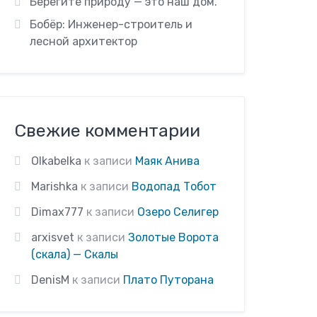
Берегите природу — это наш дом.
Бобёр: Инженер-строитель и
лесной архитектор
Свежие комментарии
Olkabelka
к записи
Маяк Анива
Marishka
к записи
Водопад Тобот
Dimax777
к записи
Озеро Селигер
arxisvet
к записи
Золотые Ворота
(скала) — Скалы
DenisM
к записи
Плато Путорана