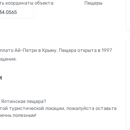
ть координаты объекта:
Пещеры
 плато Ай-Петри в Крыму. Пещера открыта в 1997
ещения.
м
ь Ялтинская пещера?
этой туристической локации, пожалуйста оставьте
оечнь полезным!