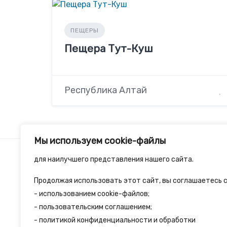
ПЕЩЕРЫ
Пещера Тут-Куш
Республика Алтай
Мы используем cookie-файлы
для наилучшего представления нашего сайта.
Продолжая использовать этот сайт, вы соглашаетесь с
2spalnika.ru — это удобная информационна
- использованием cookie-файлов;
- пользовательским соглашением;
путешественников и туристов где собран
- политикой конфиденциальности и обработки
достопримечательности и туристические 