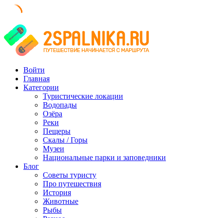
Skip
to
content
Войти
Главная
Категории
Туристические локации
Водопады
Озёра
Реки
Пещеры
Скалы / Горы
Музеи
Национальные парки и заповедники
Блог
Советы туристу
Про путешествия
История
Животные
Рыбы