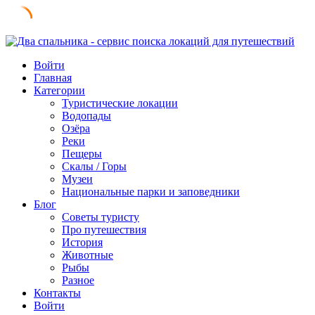
Skip
to
Войти
content
Главная
Категории
Туристические локации
Водопады
Озёра
Реки
Пещеры
Скалы / Горы
Музеи
Национальные парки и заповедники
Блог
Советы туристу
Про путешествия
История
Животные
Рыбы
Разное
Контакты
Войти