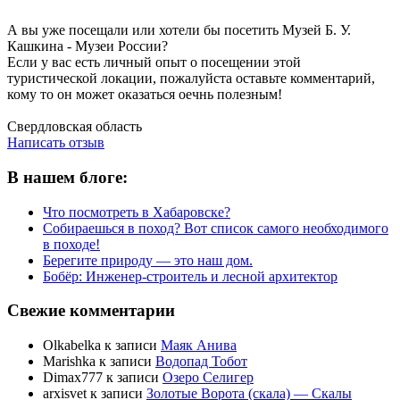
А вы уже посещали или хотели бы посетить Музей Б. У.
Кашкина - Музеи России?
Если у вас есть личный опыт о посещении этой
туристической локации, пожалуйста оставьте комментарий,
кому то он может оказаться оечнь полезным!
Написать отзыв
Свердловская область
Написать отзыв
В нашем блоге:
Что посмотреть в Хабаровске?
Собираешься в поход? Вот список самого необходимого
в походе!
Берегите природу — это наш дом.
Бобёр: Инженер-строитель и лесной архитектор
Свежие комментарии
Olkabelka
к записи
Маяк Анива
Marishka
к записи
Водопад Тобот
Dimax777
к записи
Озеро Селигер
arxisvet
к записи
Золотые Ворота (скала) — Скалы