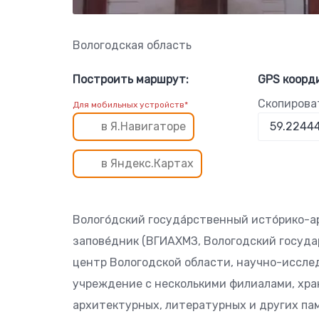
Вологодская область
Построить маршрут:
GPS коорд
Скопирова
Для мобильных устройств*
в Я.Навигаторе
в Яндекс.Картах
Волого́дский госуда́рственный исто́рико-а
запове́дник (ВГИАХМЗ, Вологодский госуд
центр Вологодской области, научно-иссле
учреждение с несколькими филиалами, хр
архитектурных, литературных и других па