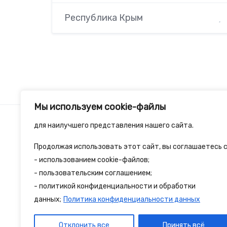
Республика Крым
Мы используем cookie-файлы
для наилучшего представления нашего сайта.
Продолжая использовать этот сайт, вы соглашаетесь с
2spalnika.ru — это удобная информационна
- использованием cookie-файлов;
- пользовательским соглашением;
путешественников и туристов где собран
- политикой конфиденциальности и обработки
достопримечательности и туристические 
данных;
Политика конфиденциальности данных
Отклонить все
Принять всё