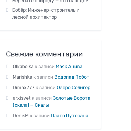
Берегите природу — это наш дом.
Бобёр: Инженер-строитель и
лесной архитектор
Свежие комментарии
Olkabelka
к записи
Маяк Анива
Marishka
к записи
Водопад Тобот
Dimax777
к записи
Озеро Селигер
arxisvet
к записи
Золотые Ворота
(скала) — Скалы
DenisM
к записи
Плато Путорана