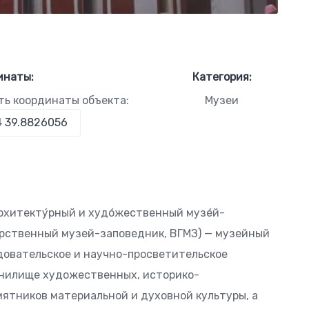
инаты:
Категория:
ть координаты объекта:
Музеи
рхитекту́рный и худо́жественный музе́й-
арственный музей-заповедник, ВГМЗ) — музейный
довательское и научно-просветительское
анилище художественных, историко-
мятников материальной и духовной культуры, а