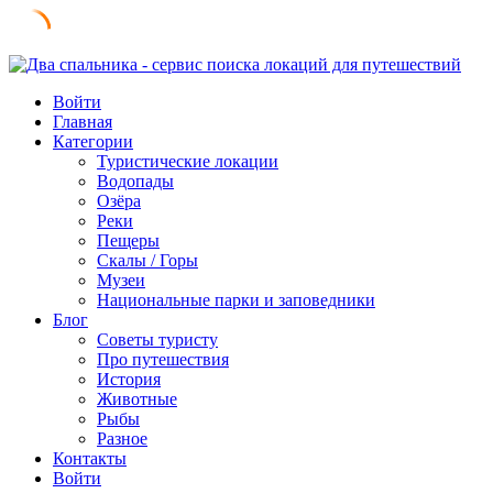
Skip
to
Войти
content
Главная
Категории
Туристические локации
Водопады
Озёра
Реки
Пещеры
Скалы / Горы
Музеи
Национальные парки и заповедники
Блог
Советы туристу
Про путешествия
История
Животные
Рыбы
Разное
Контакты
Войти