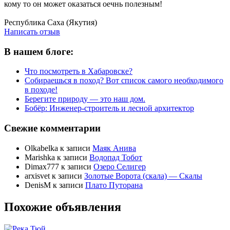
кому то он может оказаться оечнь полезным!
Написать отзыв
Республика Саха (Якутия)
Написать отзыв
В нашем блоге:
Что посмотреть в Хабаровске?
Собираешься в поход? Вот список самого необходимого
в походе!
Берегите природу — это наш дом.
Бобёр: Инженер-строитель и лесной архитектор
Свежие комментарии
Olkabelka
к записи
Маяк Анива
Marishka
к записи
Водопад Тобот
Dimax777
к записи
Озеро Селигер
arxisvet
к записи
Золотые Ворота (скала) — Скалы
DenisM
к записи
Плато Путорана
Похожие объявления