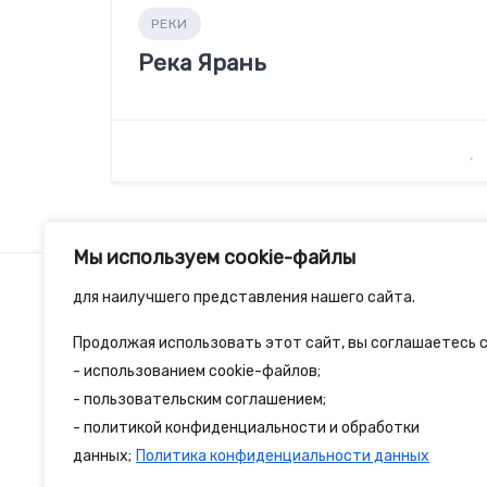
РЕКИ
Река Ярань
Мы используем cookie-файлы
для наилучшего представления нашего сайта.
Продолжая использовать этот сайт, вы соглашаетесь с
2spalnika.ru — это удобная информационна
- использованием cookie-файлов;
- пользовательским соглашением;
путешественников и туристов где собран
- политикой конфиденциальности и обработки
достопримечательности и туристические 
данных;
Политика конфиденциальности данных