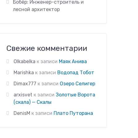
Бобёр: Инженер-строитель и
лесной архитектор
Свежие комментарии
Olkabelka
к записи
Маяк Анива
Marishka
к записи
Водопад Тобот
Dimax777
к записи
Озеро Селигер
arxisvet
к записи
Золотые Ворота
(скала) — Скалы
DenisM
к записи
Плато Путорана