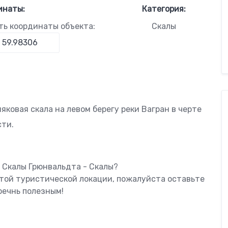
инаты:
Категория:
ть координаты объекта:
Скалы
ковая скала на левом берегу реки Вагран в черте
сти.
 Скалы Грюнвальдта - Скалы?
этой туристической локации, пожалуйста оставьте
оечнь полезным!