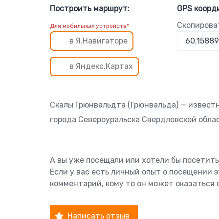
Построить маршрут:
GPS коорд
Скопирова
Для мобильных устройств*
в Я.Навигаторе
в Яндекс.Картах
Скалы Грюнвальдта (Грюнвальда) — известня
города Североуральска Свердловской обла
А вы уже посещали или хотели бы посетить
Если у вас есть личный опыт о посещении 
комментарий, кому то он может оказаться 
Написать отзыв