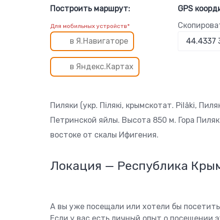
Построить маршрут:
GPS коорд
Скопирова
Для мобильных устройств*
в Я.Навигаторе
в Яндекс.Картах
Пиляки (укр. Пілякі, крымскотат. Pilâki, Пи
Петринской яйлы. Высота 850 м. Гора Пиляк
востоке от скалы Ифигения.
Локация — Республика Кры
А вы уже посещали или хотели бы посетит
Если у вас есть личный опыт о посещении 