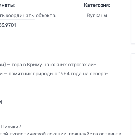
инаты:
Категория:
ть координаты объекта:
Вулканы
ляки) — гора в Крыму на южных отрогах ай-
и — памятник природы с 1964 года на северо-
м
ь Пиляки?
этой туристической локации, пожалуйста оставьте