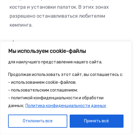
костра и установки палаток. В этих зонах
разрешено останавливаться любителям
кемпинга.
Флора и фауна
Мы используем cookie-файлы
На охраняемой территория произрастают
для наилучшего представления нашего сайта.
представители флоры характерные как для
Продолжая использовать этот сайт, вы соглашаетесь с:
умеренно влажной Сибири, так и для
- использованием cookie-файлов;
засушливой Монголии. Высокогорные тундры
- пользовательским соглашением;
занимают значительную часть территории
- политикой конфиденциальности и обработки
национального парка. В долинах рек
данных;
Политика конфиденциальности данных
произрастают леса с лиственными, еловыми,
Отклонить все
Принять всё
березовыми и кедровыми деревьями. Больше
всего растений растет на участке Аргут. В этой