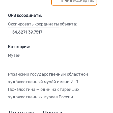
в Яндекс.Картах
GPS координаты:
Скопировать координаты объекта:
Категория:
Музеи
Ряза́нский госуда́рственный областно́й
худо́жественный музе́й имени И. П.
Пожа́лостина — один из старейших
художественных музеев России.
Локация — Рязань