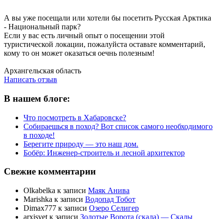
А вы уже посещали или хотели бы посетить Русская Арктика
- Национальный парк?
Если у вас есть личный опыт о посещении этой
туристической локации, пожалуйста оставьте комментарий,
кому то он может оказаться оечнь полезным!
Написать отзыв
Архангельская область
Написать отзыв
В нашем блоге:
Что посмотреть в Хабаровске?
Собираешься в поход? Вот список самого необходимого
в походе!
Берегите природу — это наш дом.
Бобёр: Инженер-строитель и лесной архитектор
Свежие комментарии
Olkabelka
к записи
Маяк Анива
Marishka
к записи
Водопад Тобот
Dimax777
к записи
Озеро Селигер
arxisvet
к записи
Золотые Ворота (скала) — Скалы