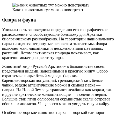
Каких животных тут можно повстречать
Флора и фауна
Уникальность заповедника определило его географическое
расположение, способствующие большому для Арктики
биологическому разнообразию. На территории национального
парка находятся нетронутые человеком экосистемы. Флора
включает мхи, лишайники и несколько видов цветковых
растений. Летом арктическая природа показывает, как
красочно может расцвести тундра.
Животный мир «Русской Арктики» в большинстве своем
представлен видами, занесенными в красную книгу. Особо
охраняемые виды: белый медведь (карско-
баренцевоморская популяция), гренландский кит, белые
чайки, редкие атлантические моржи и символ парка —
наврал. На Новой Земле устраивают лежбища как моржи, так
и другие арктические млекопитающие — тюлени и нерпы.
Большие стаи птиц облюбовали обрывистые скалы островов
обоих архипелагов. Чаще всего можно увидеть гагу и кайру.
Особенное морское животное парка — морской единорог