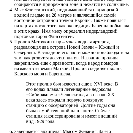
собираются в прибрежной зоне и нежатся на солнышке.
Мыс Флиссингский, поднимающийся над морской
водной гладью на 28 метров и являющийся самой
восточной островной точкой Европы. Также появился
на картах после того, как экспедиция Баренца побывала
в этих краях. Имя мысу определил нидерландский
портовый город Флиссенген.
Пролив Маточкин шар – узкая водная артерия,
разделяющая два острова Новой Земли – Южный и
Северный. В западной его части можно понаблюдать на
тем, как резвятся десятки китов. Название пролива
закрепилось еще с древности, когда народ поморов
называл эти земли Маткой. Пролив соединяет волны
Карского моря и Баренцева.
Этот пролив был известен еще в XVI веке. В
его водах плавали легендарные ледоколы
«Сибиряков» и «Челюскин», а в начале ХХ
века здесь открыли первую полярную
станцию с обсерваторией. Долгие годы она
была самой северной на планете. Сейчас
станция законсервирована и имеет внешний
вид 1929 года.
Завершается архипелаг Мысом Желания. За его