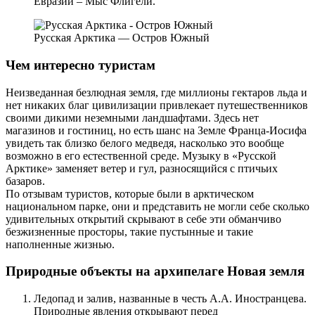
Евразии – Мыс Флигели.
Русская Арктика — Остров Южный
Чем интересно туристам
Неизведанная безлюдная земля, где миллионы гектаров льда и
нет никаких благ цивилизации привлекает путешественников
своими дикими неземными ландшафтами. Здесь нет
магазинов и гостиниц, но есть шанс на Земле Франца-Иосифа
увидеть так близко белого медведя, насколько это вообще
возможно в его естественной среде. Музыку в «Русской
Арктике» заменяет ветер и гул, разносящийся с птичьих
базаров.
По отзывам туристов, которые были в арктическом
национальном парке, они и представить не могли себе сколько
удивительных открытий скрывают в себе эти обманчиво
безжизненные просторы, такие пустынные и такие
наполненные жизнью.
Природные объекты на архипелаге Новая земля
Ледопад и залив, названные в честь А.А. Иностранцева.
Природные явления открывают перед