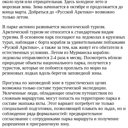
около нуля или отрицательная. Здесь холодное лето и
морозная зима. Зима начинается в октябре и продолжается до
конца марта. Добраться до «Русской Арктики» возможно
только летом.
В парке активно развивается экологический туризм.
Арктический туризм не относится к стандартным видам
туризма. В основном парк посещают на ледоколах в круизных
турах, наблюдая с борта корабля за удивительными пейзажами
«Руской Арктики», а также за тем, как живут его обитатели в
естественных условиях. Летом из Мурманска корабли-
ледоколы отправляются 2-4 раза в месяц. Посмотреть вблизи
природные объекты национального парка, получится у
туристов, которые не побоятся проплыть по морю на
резиновых лодках вдоль берегов заповедной зоны.
Прогулка по заповедной зоне в туристических целях
возможна только составе туристической экспедиции.
Увлеченные люди, обладающие опытом путешествия по
сложным маршрутам, могут попасть на территорию парка в
составе экипажа яхты. Этот вариант потребует не только
специальной подготовки, позволяющей плавать во льдах, но и
соблюдение ряда формальностей: предварительное
согласование с сотрудниками парка маршрута и получение
разрешения в приграничную зону.