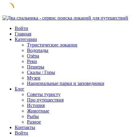
Skip
to
Войти
content
Главная
Категории
Туристические локации
Водопады
Озёра
Реки
Пещеры
Скалы / Горы
Музеи
Национальные парки и заповедники
Блог
Советы туристу
Про путешествия
История
Животные
Рыбы
Разное
Контакты
Войти