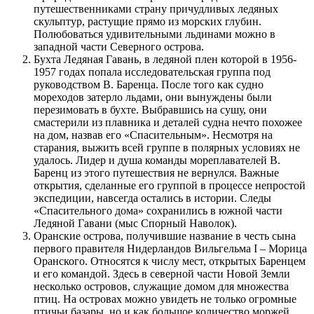
путешественниками страну причудливых ледяных
скульптур, растущие прямо из морских глубин.
Полюбоваться удивительными льдинами можно в
западной части Северного острова.
Бухта Ледяная Гавань, в ледяной плен которой в 1956-
1957 годах попала исследовательская группа под
руководством В. Баренца. После того как судно
мореходов затерло льдами, они вынуждены были
перезимовать в бухте. Выбравшись на сушу, они
смастерили из плавника и деталей судна нечто похожее
на дом, назвав его «Спасительным». Несмотря на
старания, выжить всей группе в полярных условиях не
удалось. Лидер и душа команды мореплавателей В.
Баренц из этого путешествия не вернулся. Важные
открытия, сделанные его группой в процессе непростой
экспедиции, навсегда остались в истории. Следы
«Спасительного дома» сохранились в южной части
Ледяной Гавани (мыс Спорный Наволок).
Оранские острова, получившие название в честь сына
первого правителя Нидерландов Вильгельма I – Морица
Оранского. Относятся к числу мест, открытых Баренцем
и его командой. Здесь в северной части Новой Земли
несколько островов, служащие домом для множества
птиц. На островах можно увидеть не только огромные
птичьи базары, но и как большое количество моржей