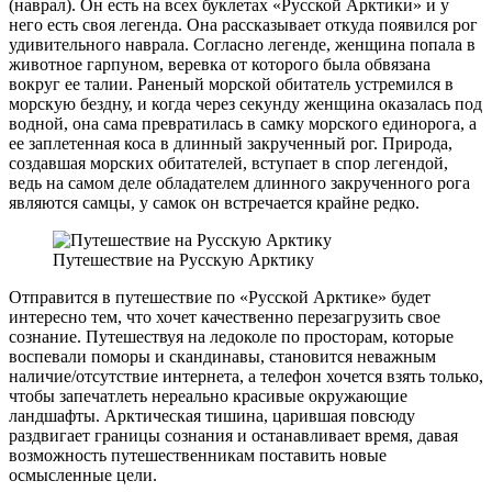
(наврал). Он есть на всех буклетах «Русской Арктики» и у
него есть своя легенда. Она рассказывает откуда появился рог
удивительного наврала. Согласно легенде, женщина попала в
животное гарпуном, веревка от которого была обвязана
вокруг ее талии. Раненый морской обитатель устремился в
морскую бездну, и когда через секунду женщина оказалась под
водной, она сама превратилась в самку морского единорога, а
ее заплетенная коса в длинный закрученный рог. Природа,
создавшая морских обитателей, вступает в спор легендой,
ведь на самом деле обладателем длинного закрученного рога
являются самцы, у самок он встречается крайне редко.
Путешествие на Русскую Арктику
Отправится в путешествие по «Русской Арктике» будет
интересно тем, что хочет качественно перезагрузить свое
сознание. Путешествуя на ледоколе по просторам, которые
воспевали поморы и скандинавы, становится неважным
наличие/отсутствие интернета, а телефон хочется взять только,
чтобы запечатлеть нереально красивые окружающие
ландшафты. Арктическая тишина, царившая повсюду
раздвигает границы сознания и останавливает время, давая
возможность путешественникам поставить новые
осмысленные цели.