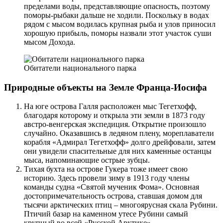
пределами воды, представляющие опасность, поэтому
поморы-рыбаки дальше не ходили. Поскольку в водах
рядом с мысом водилась крупная рыба и улов приносил
хорошую прибыль, поморы назвали этот участок суши
мысом Дохода.
Обитатели национального парка
Природные объекты на Земле Франца-Иосифа
На юге острова Галля расположен мыс Тегетхофф,
благодаря которому и открыла эти земли в 1873 году
австро-венгерская экспедиция. Открытие произошло
случайно. Оказавшись в ледяном плену, мореплаватели
корабля «Адмирал Тегетхофф» долго дрейфовали, затем
они увидели спасительные для них каменные останцы
мыса, напоминающие острые зубцы.
Тихая бухта на острове Гукера тоже имеет свою
историю. Здесь провели зиму в 1913 году члены
команды судна «Святой мученик Фома». Основная
достопримечательность острова, ставшая домом для
тысячи арктических птиц – многоярусная скала Рубини.
Птичий базар на каменном утесе Рубини самый
крупный во всей «Русской Арктике».