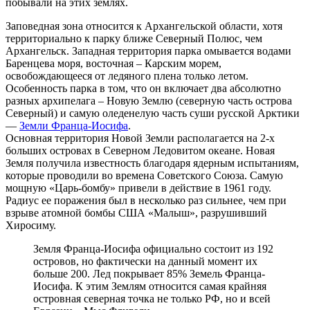
побывали на этих землях.
Заповедная зона относится к Архангельской области, хотя
территориально к парку ближе Северный Полюс, чем
Архангельск. Западная территория парка омывается водами
Баренцева моря, восточная – Карским морем,
освобождающееся от ледяного плена только летом.
Особенность парка в том, что он включает два абсолютно
разных архипелага – Новую Землю (северную часть острова
Северный) и самую оледенелую часть суши русской Арктики
—
Земли Франца-Иосифа
.
Основная территория Новой Земли располагается на 2-х
больших островах в Северном Ледовитом океане. Новая
Земля получила известность благодаря ядерным испытаниям,
которые проводили во времена Советского Союза. Самую
мощную «Царь-бомбу» привели в действие в 1961 году.
Радиус ее поражения был в несколько раз сильнее, чем при
взрыве атомной бомбы США «Малыш», разрушивший
Хиросиму.
Земля Франца-Иосифа официально состоит из 192
островов, но фактически на данный момент их
больше 200. Лед покрывает 85% Земель Франца-
Иосифа. К этим Землям относится самая крайняя
островная северная точка не только РФ, но и всей