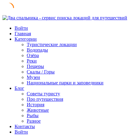
Skip
to
Войти
content
Главная
Категории
Туристические локации
Водопады
Озёра
Реки
Пещеры
Скалы / Горы
Музеи
Национальные парки и заповедники
Блог
Советы туристу
Про путешествия
История
Животные
Рыбы
Разное
Контакты
Войти