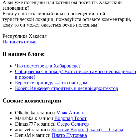
А вы уже посещали или хотели бы посетить Хакасский
заповедник?
Если у вас есть личный опыт о посещении этой
туристической локации, пожалуйста оставьте комментарий,
кому то он может оказаться оечнь полезным!
Написать отзыв
Республика Хакасия
Написать отзыв
В нашем блоге:
Что посмотреть в Хабаровске?
Собираешься в поход? Вот список самого необходимого
в походе!
Берегите природу — это наш дом.
Бобёр: Инженер-строитель и лесной архитектор
Свежие комментарии
Olkabelka
к записи
Маяк Анива
Marishka
к записи
Водопад Тобот
Dimax777
к записи
Озеро Селигер
arxisvet
к записи
Золотые Ворота (скала) — Скалы
DenisM
к записи
Плато Путорана