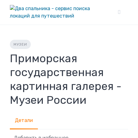
Skip
to
content
МУЗЕИ
Приморская
государственная
картинная галерея -
Музеи России
Детали
Добавить в избранное