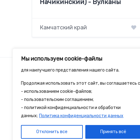
Начикинский) - Вулканы
Камчатский край
Мы используем cookie-файлы
для наилучшего представления нашего сайта.
Продолжая использовать этот сайт, вы соглашаетесь с
2spalnika.ru — это удобная информационна
- использованием cookie-файлов;
- пользовательским соглашением;
путешественников и туристов где собран
- политикой конфиденциальности и обработки
достопримечательности и туристические 
данных;
Политика конфиденциальности данных
Отклонить все
Принять всё