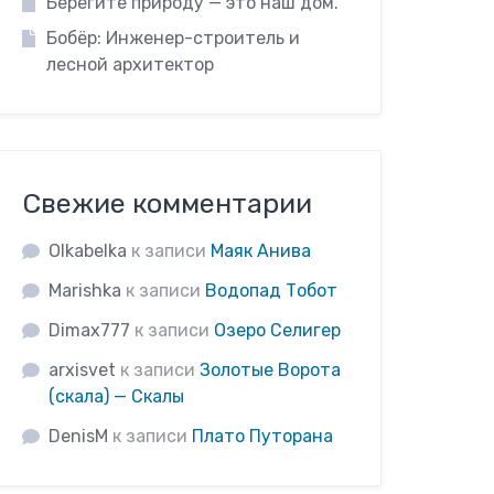
Берегите природу — это наш дом.
Бобёр: Инженер-строитель и
лесной архитектор
Свежие комментарии
Olkabelka
к записи
Маяк Анива
Marishka
к записи
Водопад Тобот
Dimax777
к записи
Озеро Селигер
arxisvet
к записи
Золотые Ворота
(скала) — Скалы
DenisM
к записи
Плато Путорана