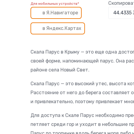
Скопирова
Для мобильных устройств*
в Я.Навигаторе
в Яндекс.Картах
Скала Парус в Крыму — это еще одна досто
своей форме, напоминающей парус. Она ра
районе села Новый Свет.
Скала Парус — это высокий утес, высота ко
Расстояние от него до берега составляет 
и привлекательно, поэтому привлекает мно
Для доступа к Скале Парус необходимо пр
петляет среди гор и уходит в небольшие п
Парус по тропинке вдоль берега моря либо 