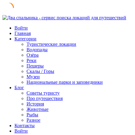
Skip
to
Войти
content
Главная
Категории
Туристические локации
Водопады
Озёра
Реки
Пещеры
Скалы / Горы
Музеи
Национальные парки и заповедники
Блог
Советы туристу
Про путешествия
История
Животные
Рыбы
Разное
Контакты
Войти