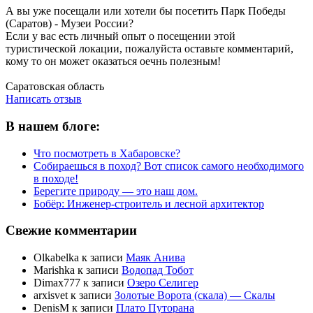
А вы уже посещали или хотели бы посетить Парк Победы
(Саратов) - Музеи России?
Если у вас есть личный опыт о посещении этой
туристической локации, пожалуйста оставьте комментарий,
кому то он может оказаться оечнь полезным!
Написать отзыв
Саратовская область
Написать отзыв
В нашем блоге:
Что посмотреть в Хабаровске?
Собираешься в поход? Вот список самого необходимого
в походе!
Берегите природу — это наш дом.
Бобёр: Инженер-строитель и лесной архитектор
Свежие комментарии
Olkabelka
к записи
Маяк Анива
Marishka
к записи
Водопад Тобот
Dimax777
к записи
Озеро Селигер
arxisvet
к записи
Золотые Ворота (скала) — Скалы
DenisM
к записи
Плато Путорана