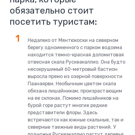
обязательно стоит
посетить туристам:
Недалеко от Мянтюкоски на северном
берегу одноименного с парком водоема
находится темно-красная доломитовая
отвесная скала Рускеакаллио. Она будто
несокрушимый 60-метровый бастион
выросла прямо из озерной поверхности
Паанаярви. Необычным цветом скала
обязана лишайникам, произрастающим
на ее склонах. Помимо лишайников на
бурой горе растут многие редкие
представители флоры. Здесь
встречаются как южные скальные, так и
северные таежные виды растений. У
подножья Рускеакаллио растут деревья