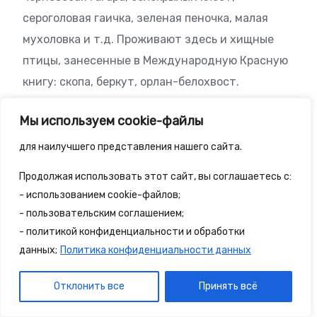
сероголовая гаичка, зеленая пеночка, малая
мухоловка и т.д. Проживают здесь и хищные
птицы, занесенные в Международную Красную
книгу: скопа, беркут, орлан-белохвост.
Мы используем cookie-файлы
Обитатели национального парка
для наилучшего представления нашего сайта.
Продолжая использовать этот сайт, вы соглашаетесь с:
Особенностью озер заповедной территории
- использованием cookie-файлов;
является их глубина и чистота. Быстрые реки
- пользовательским соглашением;
парка обладают большим количеством порогов и
- политикой конфиденциальности и обработки
изолированы друг от друга высокими
данных;
Политика конфиденциальности данных
водопадами. Они стали домом для множества
Отклонить все
Принять всё
рыб. Также в озерах заповедника живут
уникальные виды реликтовых рачков, которые