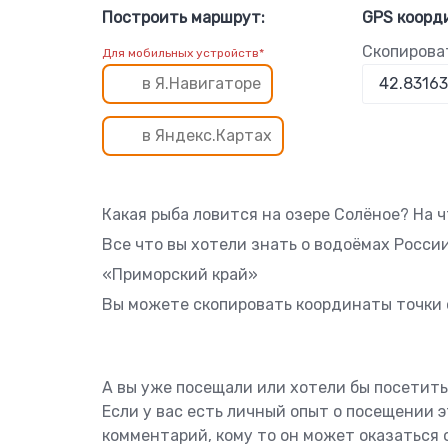
Построить маршрут:
GPS коорд
Скопирова
Для мобильных устройств*
в Я.Навигаторе
в Яндекс.Картах
Какая рыба ловится на озере Солёное? На 
Все что вы хотели знать о водоёмах России
«Приморский край»
Вы можете скопировать координаты точки о
А вы уже посещали или хотели бы посетит
Если у вас есть личный опыт о посещении 
комментарий, кому то он может оказаться 