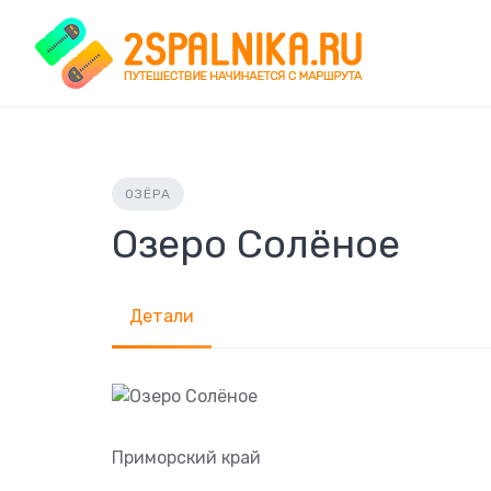
Skip
to
content
ОЗЁРА
Озеро Солёное
Детали
Приморский край