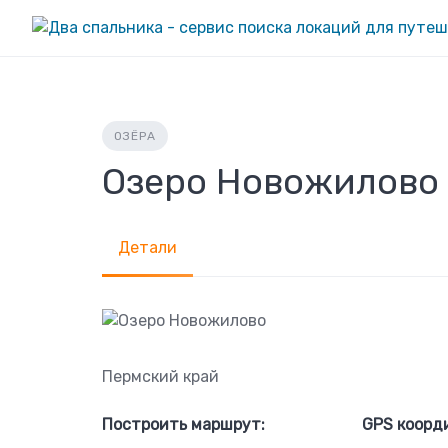
Skip
to
content
ОЗЁРА
Озеро Новожилово
Детали
Пермский край
Построить маршрут:
GPS коорд