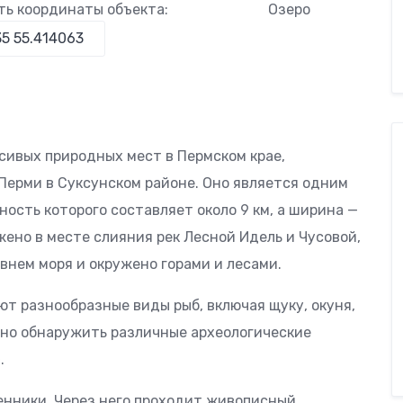
ть координаты объекта:
Озеро
сивых природных мест в Пермском крае,
 Перми в Суксунском районе. Оно является одним
ность которого составляет около 9 км, а ширина —
ожено в месте слияния рек Лесной Идель и Чусовой,
внем моря и окружено горами и лесами.
ают разнообразные виды рыб, включая щуку, окуня,
жно обнаружить различные археологические
.
енники. Через него проходит живописный