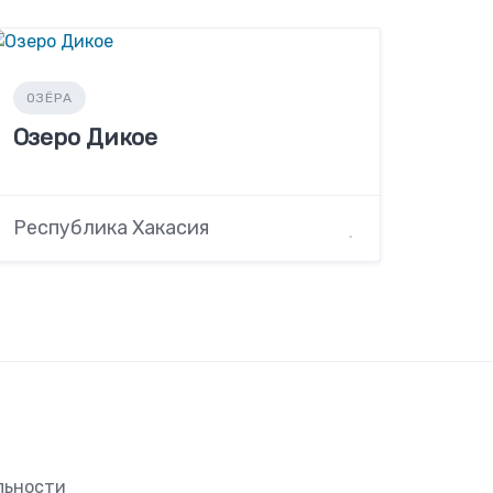
ОЗЁРА
Озеро Дикое
Республика Хакасия
льности