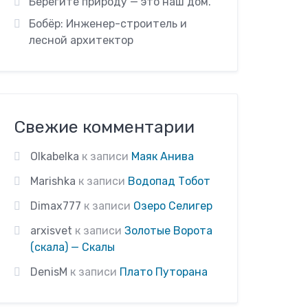
Берегите природу — это наш дом.
Бобёр: Инженер-строитель и
лесной архитектор
Свежие комментарии
Olkabelka
к записи
Маяк Анива
Marishka
к записи
Водопад Тобот
Dimax777
к записи
Озеро Селигер
arxisvet
к записи
Золотые Ворота
(скала) — Скалы
DenisM
к записи
Плато Путорана