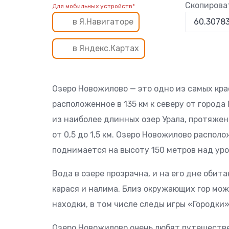
Скопирова
Для мобильных устройств*
в Я.Навигаторе
в Яндекс.Картах
Озеро Новожилово — это одно из самых кра
расположенное в 135 км к северу от города
из наиболее длинных озер Урала, протяжен
от 0,5 до 1,5 км. Озеро Новожилово распол
поднимается на высоту 150 метров над уро
Вода в озере прозрачна, и на его дне обит
карася и налима. Близ окружающих гор мо
находки, в том числе следы игры «Городки»
Озеро Новожилово очень любят путешеств